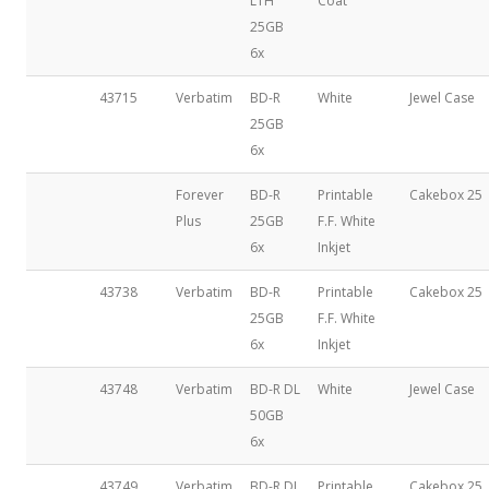
LTH
Coat
25GB
6x
43715
Verbatim
BD-R
White
Jewel Case
25GB
6x
Forever
BD-R
Printable
Cakebox 25
Plus
25GB
F.F. White
6x
Inkjet
43738
Verbatim
BD-R
Printable
Cakebox 25
25GB
F.F. White
6x
Inkjet
43748
Verbatim
BD-R DL
White
Jewel Case
50GB
6x
43749
Verbatim
BD-R DL
Printable
Cakebox 25