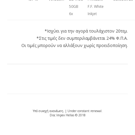
50GB
F.F. White
6x
Inkjet
*Ισχύει για την αγορά τουλάχιστον 20τεμ.
*Στις τιμές δεν συμπεριλαμβάνεται 24% Φ.Π.Α.
Οι τιμές μπορούν να αλλάξουν χωρίς προειδοποίηση.
Υπό συνεχή ανανέωση. | Under constant renewal.
Disc Impex Hellas © 2018